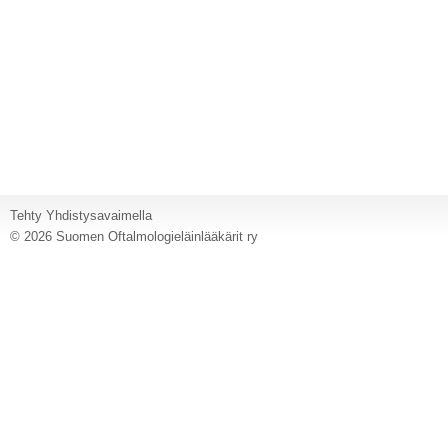
Tehty Yhdistysavaimella
©
2026 Suomen Oftalmologieläinlääkärit ry