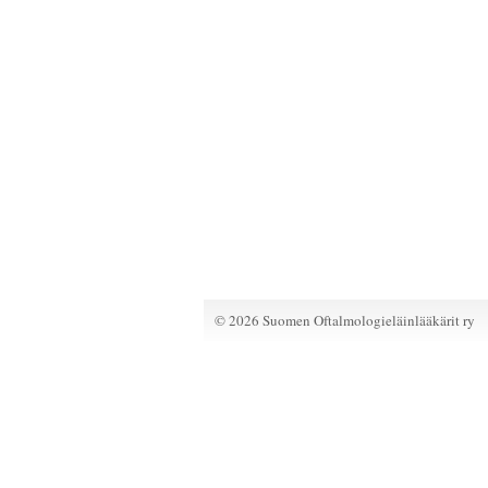
©
2026 Suomen Oftalmologieläinlääkärit ry