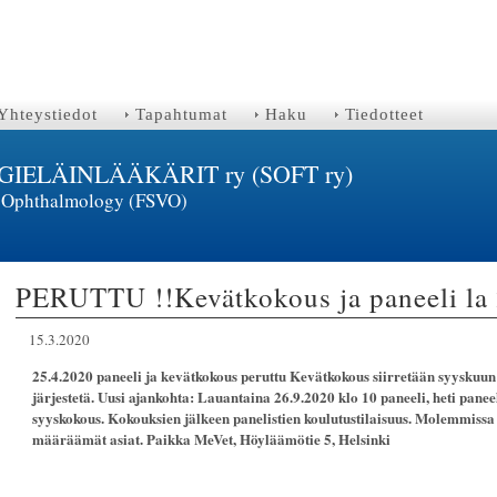
Yhteystiedot
Tapahtumat
Haku
Tiedotteet
ELÄINLÄÄKÄRIT ry (SOFT ry)
ry Ophthalmology (FSVO)
PERUTTU !!Kevätkokous ja paneeli la 
15.3.2020
25.4.2020 paneeli ja kevätkokous peruttu Kevätkokous siirretään syyskuun
järjestetä. Uusi ajankohta: Lauantaina 26.9.2020 klo 10 paneeli, heti panee
syyskokous. Kokouksien jälkeen panelistien koulutustilaisuus. Molemmissa 
määräämät asiat. Paikka MeVet, Höyläämötie 5, Helsinki